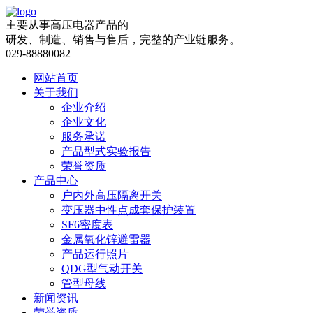
主要从事高压电器产品的
研发、制造、销售与售后，完整的产业链服务。
029-88880082
网站首页
关于我们
企业介绍
企业文化
服务承诺
产品型式实验报告
荣誉资质
产品中心
户内外高压隔离开关
变压器中性点成套保护装置
SF6密度表
金属氧化锌避雷器
产品运行照片
QDG型气动开关
管型母线
新闻资讯
荣誉资质