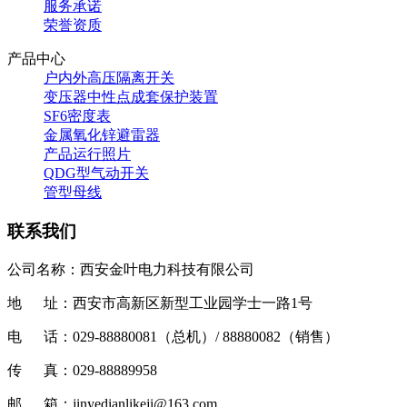
服务承诺
荣誉资质
产品中心
户内外高压隔离开关
变压器中性点成套保护装置
SF6密度表
金属氧化锌避雷器
产品运行照片
QDG型气动开关
管型母线
联系我们
公司名称：西安金叶电力科技有限公司
地 址：西安市高新区新型工业园学士一路1号
电 话：029-88880081（总机）/ 88880082（销售）
传 真：029-88889958
邮 箱：jinyedianlikeji@163.com