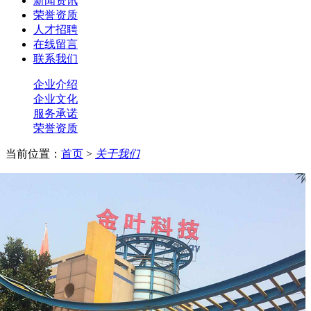
新闻资讯
荣誉资质
人才招聘
在线留言
联系我们
企业介绍
企业文化
服务承诺
荣誉资质
当前位置：
首页
>
关于我们